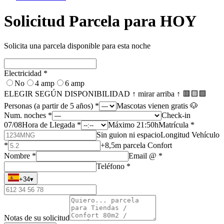
Solicitud Parcela para HOY
Solicita una parcela disponible para esta noche
Electricidad
*
No
4 amp
6 amp
ELEGIR SEGÚN DISPONIBILIDAD ↑ mirar arriba ↑ 🟥🟨🟩
Personas (a partir de 5 años)
*
Mascotas vienen gratis 🐶
Num. noches
*
Check-in
07/08
Hora de Llegada
*
Máximo 21:50h
Matrícula
*
Sin guion ni espacio
Longitud Vehículo
*
+8,5m parcela Confort
Nombre
*
Email @
*
Teléfono
*
+34
▾
Notas de su solicitud