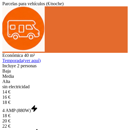
Parcelas para vehículos (€/noche)
Económica
40 m²
Temporada
(
ver aquí
)
Incluye
2 personas
Baja
Media
Alta
sin electricidad
14 €
16 €
18 €
4 AMP (880W)
18 €
20 €
22 €