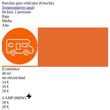
Parcelas para vehículos (€/noche)
Temporada
(
ver aquí
)
Incluye
2 personas
Baja
Media
Alta
Económica
40 m²
sin electricidad
14 €
16 €
18 €
4 AMP (880W)
18 €
20 €