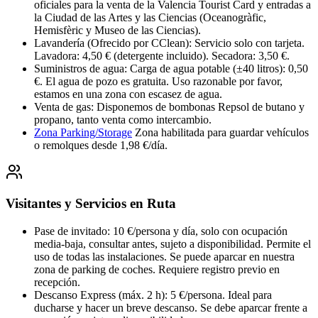
oficiales para la venta de la Valencia Tourist Card y entradas a
la Ciudad de las Artes y las Ciencias (Oceanogràfic,
Hemisfèric y Museo de las Ciencias).
Lavandería (Ofrecido por CClean)
:
Servicio solo con tarjeta.
Lavadora: 4,50 € (detergente incluido). Secadora: 3,50 €.
Suministros de agua
:
Carga de agua potable (±40 litros): 0,50
€. El agua de pozo es gratuita. Uso razonable por favor,
estamos en una zona con escasez de agua.
Venta de gas
:
Disponemos de bombonas Repsol de butano y
propano, tanto venta como intercambio.
Zona Parking/Storage
Zona habilitada para guardar vehículos
o remolques desde 1,98 €/día.
Visitantes y Servicios en Ruta
Pase de invitado
:
10 €/persona y día, solo con ocupación
media-baja, consultar antes, sujeto a disponibilidad. Permite el
uso de todas las instalaciones. Se puede aparcar en nuestra
zona de parking de coches. Requiere registro previo en
recepción.
Descanso Express (máx. 2 h)
:
5 €/persona. Ideal para
ducharse y hacer un breve descanso. Se debe aparcar frente a